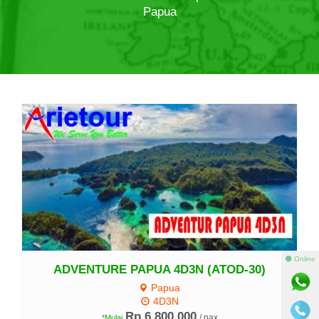
Papua
Lihat Detail
⚫ Online
ADVENTURE PAPUA 4D3N (ATOD-30)
Papua
4D3N
Rp 6.800.000
/ pax
*Mulai