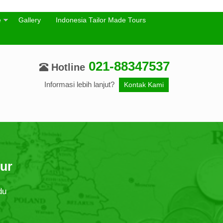
e
Gallery
Indonesia Tailor Made Tours
021-88347537
Hotline
Informasi lebih lanjut?
Kontak Kami
our
du