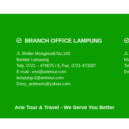
BRANCH OFFICE LAMPUNG
Jl. Wolter Monginsidi No.143
Jl
Bandar Lampung
Ma
Telp. 0721 – 474675 / 6, Fax. 0721-473287
Te
E-mail : emi@arietour.com
Em
lampung-2@arietour.com
Desy_arietours@yahoo.com
Arie Tour & Travel - We Serve You Better