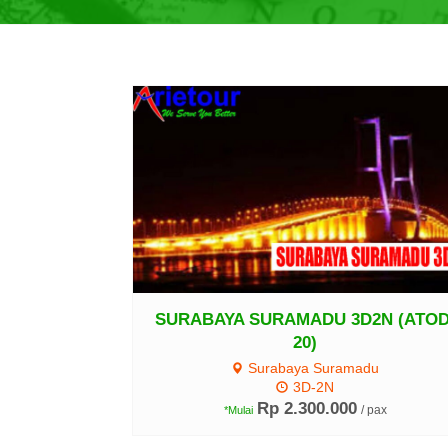
Lihat Detail
SURABAYA SURAMADU 3D2N (ATOD
20)
Surabaya Suramadu
3D-2N
Rp 2.300.000
/ pax
*Mulai