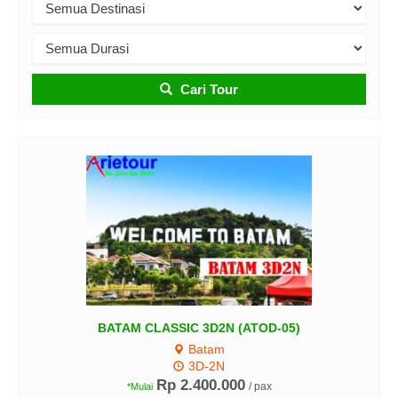
Cari Tour
Medan-Parapat-Berastagi (ATM-
MPB...
Medan
4D3N
Rp 4.470.000
/ pax
*Mulai