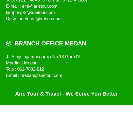
Telp. 0721 – 474675 / 6, Fax. 0721-473287
E-mail : emi@arietour.com
lampung-2@arietour.com
Desy_arietours@yahoo.com
BRANCH OFFICE MEDAN
Jl. Singsingamangaraja No.13 Garu IV
Mardinal-Medan
Telp : 061-7882-812
Email : medan@arietour.com
Arie Tour & Travel - We Serve You Better