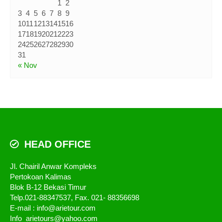
1
2
3
4
5
6
7
8
9
10
11
12
13
14
15
16
17
18
19
20
21
22
23
24
25
26
27
28
29
30
31
« Nov
HEAD OFFICE
Jl. Chairil Anwar Kompleks
Pertokoan Kalimas
Blok B-12 Bekasi Timur
Telp.021-88347537, Fax. 021- 88356698
E-mail : info@arietour.com
Info_arietours@yahoo.com