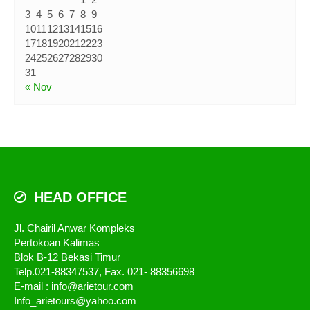
3
4
5
6
7
8
9
10
11
12
13
14
15
16
17
18
19
20
21
22
23
24
25
26
27
28
29
30
31
« Nov
HEAD OFFICE
Jl. Chairil Anwar Kompleks
Pertokoan Kalimas
Blok B-12 Bekasi Timur
Telp.021-88347537, Fax. 021- 88356698
E-mail : info@arietour.com
Info_arietours@yahoo.com