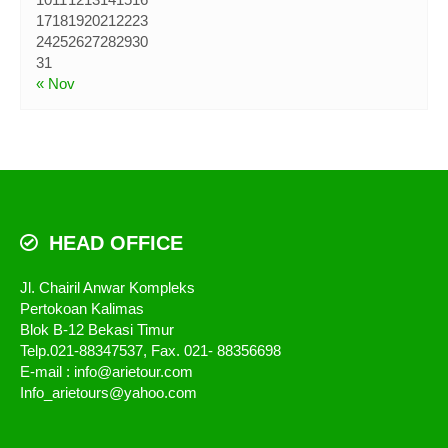
17
18
19
20
21
22
23
24
25
26
27
28
29
30
31
« Nov
HEAD OFFICE
Jl. Chairil Anwar Kompleks
Pertokoan Kalimas
Blok B-12 Bekasi Timur
Telp.021-88347537, Fax. 021- 88356698
E-mail : info@arietour.com
Info_arietours@yahoo.com