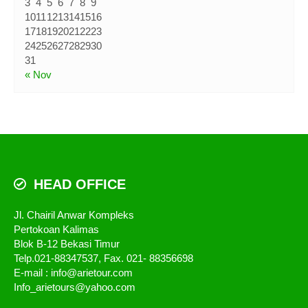
3
4
5
6
7
8
9
10
11
12
13
14
15
16
17
18
19
20
21
22
23
24
25
26
27
28
29
30
31
« Nov
HEAD OFFICE
Jl. Chairil Anwar Kompleks
Pertokoan Kalimas
Blok B-12 Bekasi Timur
Telp.021-88347537, Fax. 021- 88356698
E-mail : info@arietour.com
Info_arietours@yahoo.com