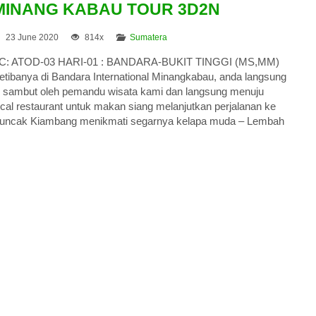
MINANG KABAU TOUR 3D2N
23 June 2020
814x
Sumatera
C: ATOD-03 HARI-01 : BANDARA-BUKIT TINGGI (MS,MM)
etibanya di Bandara International Minangkabau, anda langsung
i sambut oleh pemandu wisata kami dan langsung menuju
ocal restaurant untuk makan siang melanjutkan perjalanan ke
uncak Kiambang menikmati segarnya kelapa muda – Lembah
MEDAN CITY TOUR 2D1N (ATM-M-4)
Medan
2D1N
Rp 1.845.000
/ pax
*Mulai