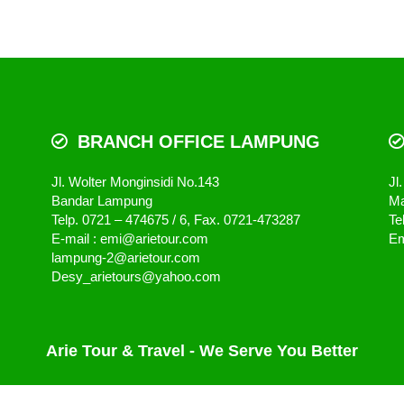
BRANCH OFFICE LAMPUNG
Jl. Wolter Monginsidi No.143
Jl
Bandar Lampung
Ma
Telp. 0721 – 474675 / 6, Fax. 0721-473287
Te
E-mail : emi@arietour.com
Em
lampung-2@arietour.com
Desy_arietours@yahoo.com
Arie Tour & Travel - We Serve You Better