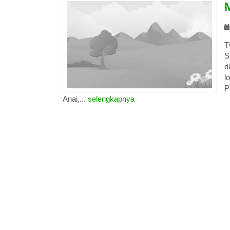
T
S
d
l
P
Anai,...
selengkapnya