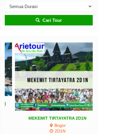
Cari Tour
BALI FANTASTI
MEKEMIT TIRTAYATRA 2D1N
Bogor
Rp 2
*Mulai
2D1N