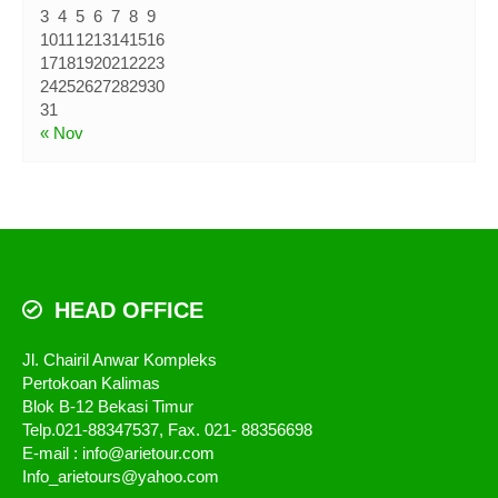
3
4
5
6
7
8
9
10
11
12
13
14
15
16
17
18
19
20
21
22
23
24
25
26
27
28
29
30
31
« Nov
HEAD OFFICE
Jl. Chairil Anwar Kompleks
Pertokoan Kalimas
Blok B-12 Bekasi Timur
Telp.021-88347537, Fax. 021- 88356698
E-mail : info@arietour.com
Info_arietours@yahoo.com