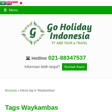
Menu
021-88347537
Hotline
Informasi lebih lanjut?
Kontak Kami
Beranda
»
Article tag in 'Waykambas'
Tags
Waykambas