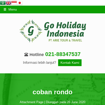
Menu
021-88347537
Hotline
Informasi lebih lanjut?
Kontak Kami
coban rondo
Attachment Page | Diunggah pada 26 June 2020