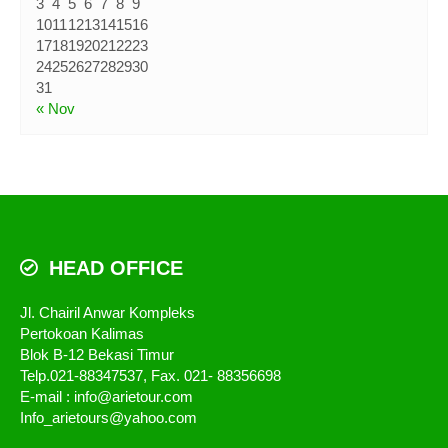
3
4
5
6
7
8
9
10
11
12
13
14
15
16
17
18
19
20
21
22
23
24
25
26
27
28
29
30
31
« Nov
HEAD OFFICE
Jl. Chairil Anwar Kompleks
Pertokoan Kalimas
Blok B-12 Bekasi Timur
Telp.021-88347537, Fax. 021- 88356698
E-mail : info@arietour.com
Info_arietours@yahoo.com