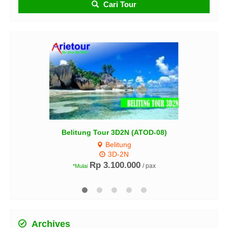
Cari Tour
BALI FANTASTIC 3D2N (ATD-F-6)
Bali
3D-2N
Rp 2.700.000
/ pax
*Mulai