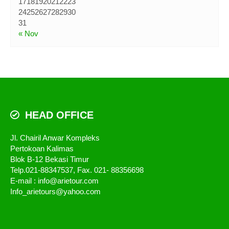
17
18
19
20
21
22
23
24
25
26
27
28
29
30
31
« Nov
HEAD OFFICE
Jl. Chairil Anwar Kompleks
Pertokoan Kalimas
Blok B-12 Bekasi Timur
Telp.021-88347537, Fax. 021- 88356698
E-mail : info@arietour.com
Info_arietours@yahoo.com