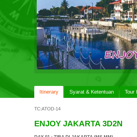
Itinerary
Syarat & Ketentuan
Tour 
TC:ATOD-14
ENJOY JAKARTA 3D2N
DAY 01 : TIBA DI JAKARTA (MS,MM)