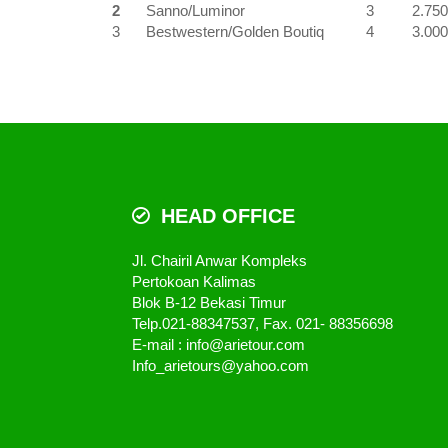
2
Sanno/Luminor
3
2.750
3
Bestwestern/Golden Boutiq
4
3.000
HEAD OFFICE
Jl. Chairil Anwar Kompleks
Pertokoan Kalimas
Blok B-12 Bekasi Timur
Telp.021-88347537, Fax. 021- 88356698
E-mail : info@arietour.com
Info_arietours@yahoo.com