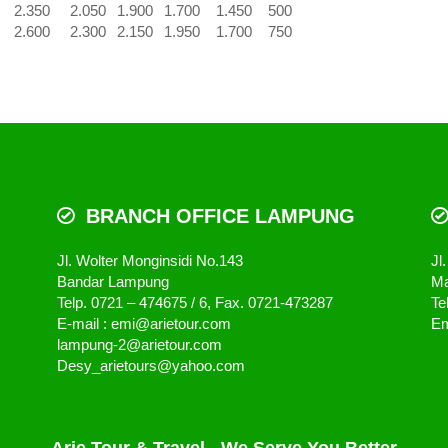
2.350
2.050
1.900
1.700
1.450
500
2.600
2.300
2.150
1.950
1.700
750
BRANCH OFFICE LAMPUNG
Jl. Wolter Monginsidi No.143
Jl
Bandar Lampung
Ma
Telp. 0721 – 474675 / 6, Fax. 0721-473287
Te
E-mail : emi@arietour.com
Em
lampung-2@arietour.com
Desy_arietours@yahoo.com