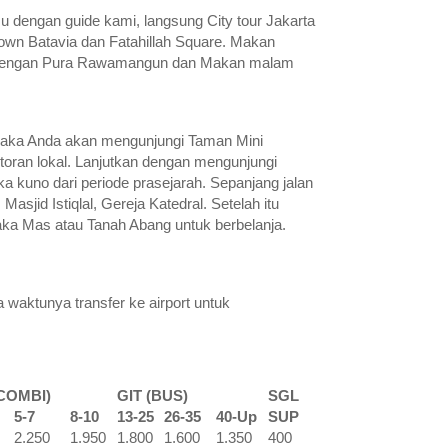
u dengan guide kami, langsung City tour Jakarta
own Batavia dan Fatahillah Square. Makan
kan dengan Pura Rawamangun dan Makan malam
.
, maka Anda akan mengunjungi Taman Mini
storan lokal. Lanjutkan dengan mengunjungi
 kuno dari periode prasejarah. Sepanjang jalan
id Istiqlal, Gereja Katedral. Setelah itu
ka Mas atau Tanah Abang untuk berbelanja.
ba waktunya transfer ke airport untuk
(COMBI)
GIT (BUS)
SGL
5-7
8-10
13-25
26-35
40-Up
SUP
2.250
1.950
1.800
1.600
1.350
400