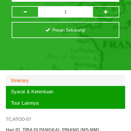
Pesan Sekarang!
Itinerary
Syarat & Ketentuan
Tour Lainnya
TC:ATOD-07
Hari 01, TIBA DI PANGKAL PINANG (MS-MM)