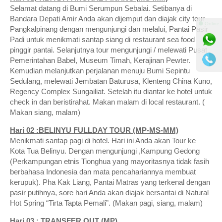
Selamat datang di Bumi Serumpun Sebalai. Setibanya di
Bandara Depati Amir Anda akan dijemput dan diajak city tour
⚫ Online
Pangkalpinang dengan mengunjungi dan melalui, Pantai Pasir
Padi untuk menikmati santap siang di restaurant sea food
pinggir pantai. Selanjutnya tour mengunjungi / melewati Pusat
Pemerintahan Babel, Museum Timah, Kerajinan Pewter.
Kemudian melanjutkan perjalanan menuju Bumi Sepintu
Sedulang, melewati Jembatan Baturusa, Klenteng China Kuno,
Regency Complex Sungailiat. Setelah itu diantar ke hotel untuk
check in dan beristirahat. Makan malam di local restaurant. (
Makan siang, malam)
Hari 02 :BELINYU FULLDAY TOUR (MP-MS-MM)
Menikmati santap pagi di hotel. Hari ini Anda akan Tour ke
Kota Tua Belinyu. Dengan mengunjungi ,Kampung Gedong
(Perkampungan etnis Tionghua yang mayoritasnya tidak fasih
berbahasa Indonesia dan mata pencahariannya membuat
kerupuk). Pha Kak Liang, Pantai Matras yang terkenal dengan
pasir putihnya, sore hari Anda akan diajak bersantai di Natural
Hot Spring “Tirta Tapta Pemali”. (Makan pagi, siang, malam)
Hari 03 : TRANSFER OUT (MP)