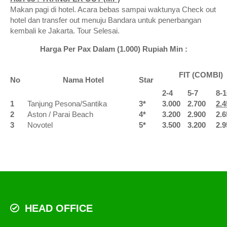
Makan pagi di hotel. Acara bebas sampai waktunya Check out
hotel dan transfer out menuju Bandara untuk penerbangan
kembali ke Jakarta. Tour Selesai.
Harga Per Pax Dalam (1.000) Rupiah Min :
FIT (COMBI)
No
Nama Hotel
Star
2-4
5-7
8-1
1
Tanjung Pesona/Santika
3*
3.000
2.700
2.4
2
Aston / Parai Beach
4*
3.200
2.900
2.6
3
Novotel
5*
3.500
3.200
2.9
HEAD OFFICE