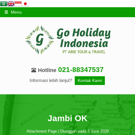
Menu
021-88347537
Hotline
Informasi lebih lanjut?
Kontak Kami
Jambi OK
Attachment Page | Diunggah pada 3 June 2020