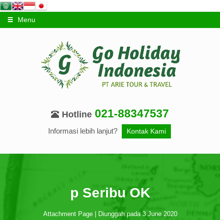
Menu
021-88347537
Hotline
Informasi lebih lanjut?
Kontak Kami
p Seribu OK
Attachment Page | Diunggah pada 3 June 2020