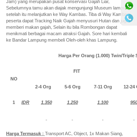
Jam) yang merupakan pusat konservasi Gajah Liar,
Sebelumnya tamu akan diajak mengunjungi Museum lampung
setelah itu melanjutkan ke Way Kambas. Tiba di Way Kambas
peserta dapat Tracking Naik Gajah menyusuri Hutan dan juga
memberi makan gajah, Selain itu bila Rombongan dapat
menikmati berbagai macam atraksi Gajah. Sore hari kembali
ke Bandar Lampung membeli Oleh-oleh khas Lampung.
Harga Per Orang (1.000) Twin/Triple 
FIT
NO
2-4 Org
5-6 Org
7-11 Org
12-24
1
IDR
1.350
1.250
1.100
95
Harga Termasuk :
Transport AC, Object, 1x Makan Siang,