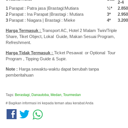
2-4
1
Parapat : Patra jasa |Brastagi:Mutiara
½*
2.850
2
Parapat : Ina Parapat |Brastagi : Mutiara
3*
2.950
3
Parapat : Niagara | Brastagi : Mieke
4*
3.200
Harga Termasuk :
Transport AC, Hotel 2 Malam Twin/Triple
Share, Tiket Object, Lokal Guide, Makan Sesuai Program,
Refreshment.
Harga Tidak Termasuk :
Ticket Pesawat or Optional Tour
Program , Tipping Guide & Supir.
Note :
Harga sewaktu-waktu dapat berubah tanpa
pemberitahuan
Tags:
Berastagi
,
Danautoba
,
Medan
,
Tourmedan
# Bagikan informasi ini kepada teman atau kerabat Anda