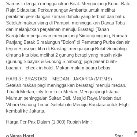
Samosir dengan menggunakan Boat. Mengunjungi Kubur Batu
Raja Sidabutar, Perkampungan Ambarita untuk melihat
peralatan persidangan zaman dahulu yang terbuat dari batu.
Setelah makan siang di Parapat, meninggalkan Danau Toba
dan melanjutkan perjalanan menuju Brastagi (Tanah
Karo)dalam perjalanan mengunjungi Simarajungjung, Rumah
Panjang Batak Simalungun ”Bolon” di Pematang Purba dan air
terjun Sipisopo, tiba di Brastagi mengunjungi Bukit Gundaling
dimana kita bisa melihat 2 gunung berapi yang masih aktiv
(gunung Sibayak & Gunung Sinabung) juga pasar buah-
buahan – check in hotel. Makan malam acara bebas.
HARI 3 : BRASTAGI – MEDAN –JAKARTA (MP,MS)
Setelah makan pagi meninggalkan berastagi menuju medan.
Tiba di Medan, city tour kota Medan. Mengunjungi Istana
Maimun peninggalan Sultan Deli, Mesjid Raya Medan dan
Vihara Gunung Timur. Setelah itu Menuju Bandara untuk Flight
kembali ke Jakarta.
Harga Per Pax Dalam (1.000) Rupiah Min :
F
o
Nama Hotel
Star