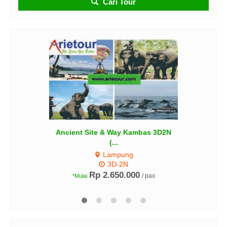
Cari Tour
 3D2N
TIRTAYATRA 3D2N
Bogor
3D-2N
Rp 1.175.000
/ pax
x