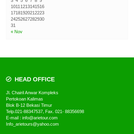
3
4
5
6
7
8
9
10
11
12
13
14
15
16
17
18
19
20
21
22
23
24
25
26
27
28
29
30
31
« Nov
HEAD OFFICE
Jl. Chairil Anwar Kompleks
Pertokoan Kalimas
Blok B-12 Bekasi Timur
Telp.021-88347537, Fax. 021- 88356698
E-mail : info@arietour.com
Info_arietours@yahoo.com